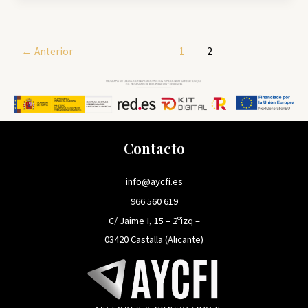
Todo
lo
que
←
Anterior
1
2
Necesitas
Saber
para
Financiar
tu
Contacto
Negocio
info@aycfi.es
966 560 619
C/ Jaime I, 15 – 2ºizq –
03420 Castalla (Alicante)