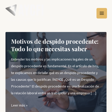
Ir
Paginación
MAIN
al
de
MEN
contenido
entradas
Motivos de despido procedente:
Todo lo que necesitas saber
Entender los motivos y las implicaciones legales de un
despido procedente es fundamental. En el artículo de hoy,
te explicamos en detalle qué es un despido procedente y
las causas que lo justifican. ÍNDICE ¿Qué es un Despido
Procedente? El despido procedente es una finalización de
la relación laboral entre un trabajador y una empresa […]
Motivos
Leer más »
de