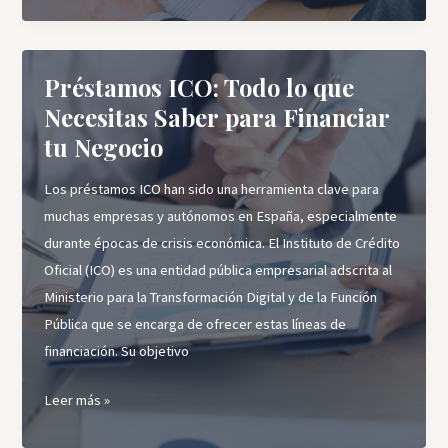
despido
procedente:
Préstamos ICO: Todo lo que
Todo
lo
Necesitas Saber para Financiar
que
tu Negocio
necesitas
saber
Los préstamos ICO han sido una herramienta clave para
muchas empresas y autónomos en España, especialmente
durante épocas de crisis económica. El Instituto de Crédito
Oficial (ICO) es una entidad pública empresarial adscrita al
Ministerio para la Transformación Digital y de la Función
Pública que se encarga de ofrecer estas líneas de
financiación. Su objetivo
Préstamos
Leer más »
ICO: