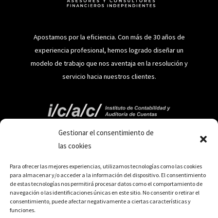
Apostamos por la eficiencia. Con más de 30 años de
experiencia profesional, hemos logrado diseñar un
modelo de trabajo que nos aventaja en la resolución y
servicio hacia nuestros clientes.
Información
Gestionar el consentimiento de
las cookies
Aviso Legal
Para ofrecer las mejores experiencias, utilizamos tecnologías como las cookies
Política de Privacidad
para almacenar y/o acceder a la información del dispositivo. El consentimiento
Canal de denuncias
de estas tecnologías nos permitirá procesar datos como el comportamiento de
navegación o las identificaciones únicas en este sitio. No consentir o retirar el
Cookies
consentimiento, puede afectar negativamente a ciertas características y
Accesibilidad
funciones.