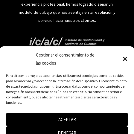
experiencia profesional, hemos logrado diseñar un
modelo de trabajo que nos aventaja en la resolución y
servicio hacia nuestros clientes.
Información
Gestionar el consentimiento de
las cookies
Aviso Legal
Para ofrecer las mejores experiencias, utilizamos tecnologías como las cookies
Política de Privacidad
para almacenar y/o acceder a la información del dispositivo. El consentimiento
Canal de denuncias
de estas tecnologías nos permitirá procesar datos como el comportamiento de
navegación o las identificaciones únicas en este sitio. No consentir o retirar el
Cookies
consentimiento, puede afectar negativamente a ciertas características y
Accesibilidad
funciones.
Mapa del sitio
ACEPTAR
DENEGAR