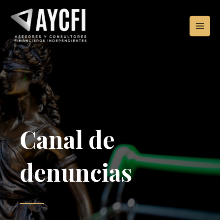
Ir
MAIN
al
MEN
contenido
Canal de
denuncias