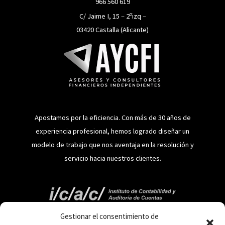
966 560 619
C/ Jaime I, 15 – 2ºizq –
03420 Castalla (Alicante)
Apostamos por la eficiencia. Con más de 30 años de
experiencia profesional, hemos logrado diseñar un
modelo de trabajo que nos aventaja en la resolución y
servicio hacia nuestros clientes.
Información
Gestionar el consentimiento de